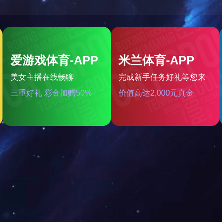
满意而
联系电
在
品详情
：
氧化锌LT-95S
：
氧化锌LT-01
写下面的表格，把您的问题需求提交给我们，我们将尽快与您联