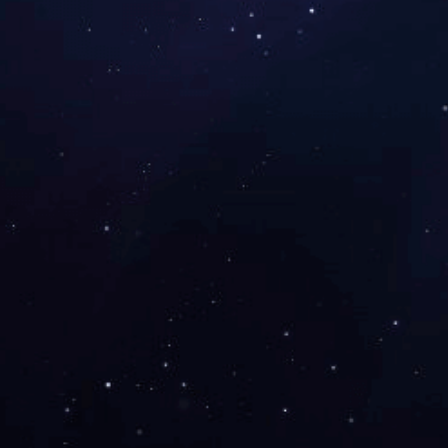
联系
手机
邮 
验证
版权所有 