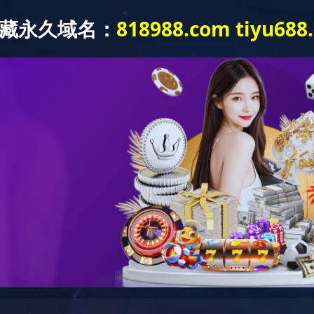
星空网·网站登
公司简介
产品展示
星空网·网
录官网入口-星
录官网入
空(中国)