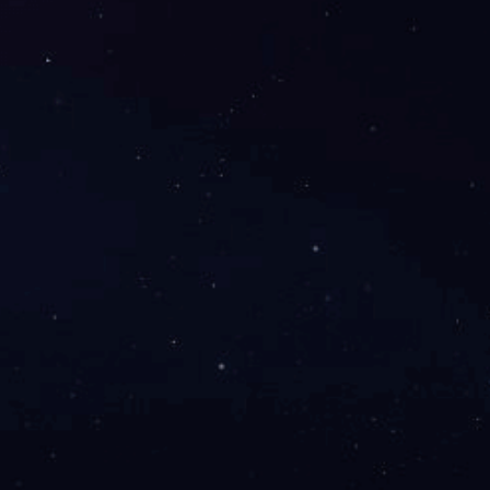
关闭
701331