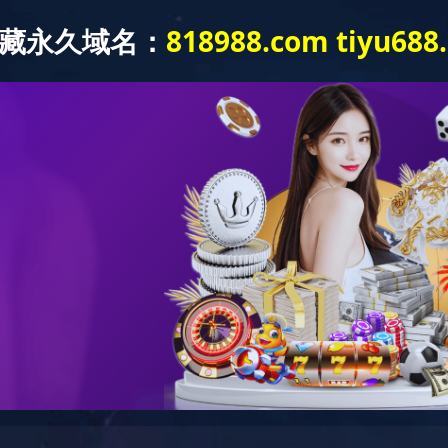
星空网·网站登
公司简介
产品展示
星空网·网
录官网入口-星
录官网入
空(中国)