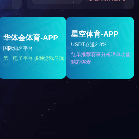
不懈努力。
0391-6701389
话：
线咨询
系，谢谢！