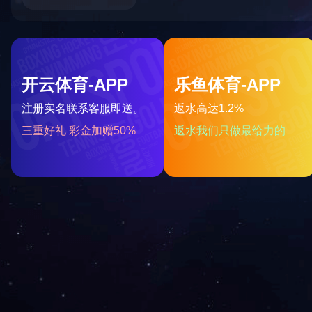
煤炭
硫化皮
感悟道家
新疆金
廉洁教
千册藏
集团公司
电 话：0391-6701389
传 真：0391-6701331
邮 编：459001
邮 箱：jymybgs@163.com
销售电话：0391-6701315
地 址：河南省济源市克井镇