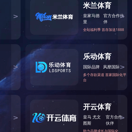
前所在的位置：
星空网·网站登录官网入口-星空(中国)
>
星空
网·网站登录官网入口
讲者：新疆博斯坦煤矿 常亚东 陈凯文 赵亚平
的壮丽篇章；百年后，时代的接力棒交到我们
更是践行青春誓言的舞台。每一次设备的启
追寻。